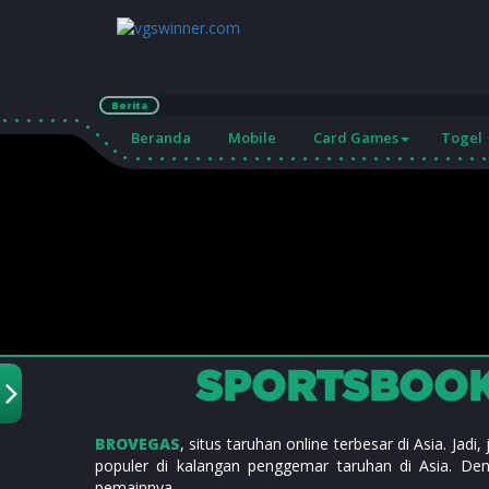
Berita
Beranda
Mobile
Card Games
Togel
SPORTSBOOK
BROVEGAS
, situs taruhan online terbesar di Asia. Jad
populer di kalangan penggemar taruhan di Asia. De
pemainnya.