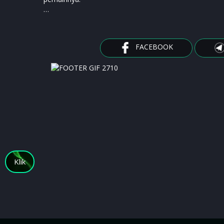
…
YOUTUBE
FACEBOOK
TELE
Klik