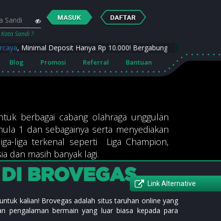
a Sandi
 Kata Sandi ?
caya
, Minimal Deposit Hanya Rp 10.000! Bergabunglah sekarang dan 
Blog
Promosi
Referral
Bantuan
ntuk berbagai cabang olahraga unggulan
mula 1 dan sebagainya serta menyediakan
iga-liga terkenal seperti Liga Champion,
ia dan masih banyak lagi.
DI BROVEGAS
Link Alternative
na untuk kalian! Brovegas adalah situs taruhan online yang
 pengalaman bermain yang luar biasa kepada para