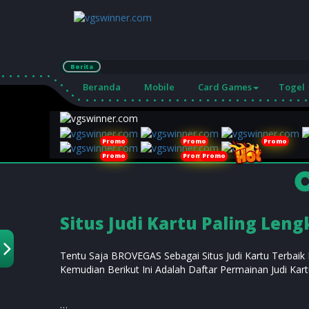
Berita
Beranda
Mobile
Card Games
Togel
Promo
Promo
Promo
Promo
Promo
Promo
Situs Judi Kartu Paling Leng
Tentu Saja BROVEGAS Sebagai Situs Judi Kartu Terbaik 
Kemudian Berikut Ini Adalah Daftar Permainan Judi K
…