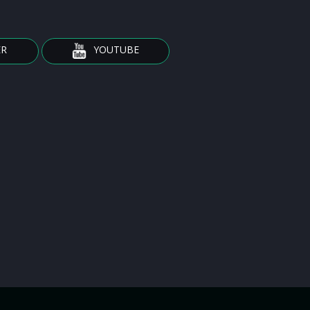
ER
YOUTUBE
FACEBOOK