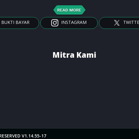
BUKTI BAYAR
INSTAGRAM
TWITT
Mitra Kami
 RESERVED
V1.14.55-17