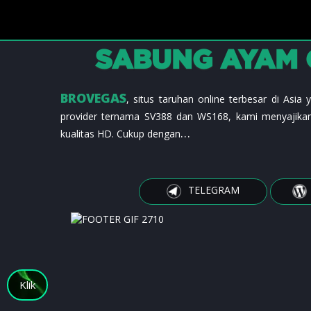
SABUNG AYAM 
BROVEGAS
, situs taruhan online terbesar di As
provider ternama SV388 dan WS168, kami menyajikan pe
…
kualitas HD. Cukup dengan
FACEBOOK
TELEGRAM
Klik