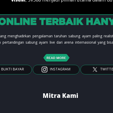
ONLINE TERBAIK HAN
ia yang menghadirkan pengalaman taruhan sabung ayam paling real
rtandingan sabung ayam live dari arena internasional yang bisa d
BUKTI BAYAR
INSTAGRAM
TWITT
Mitra Kami