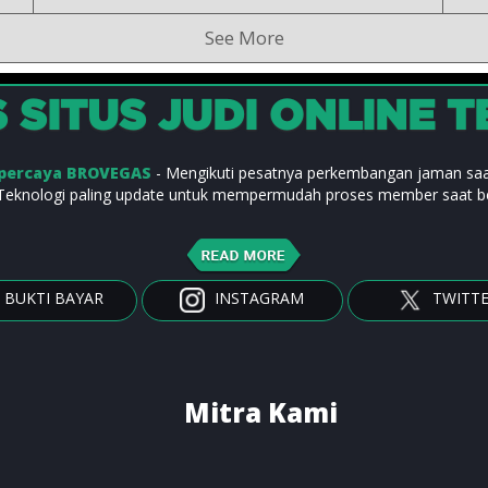
See More
 SITUS JUDI ONLINE 
rpercaya
BROVEGAS
- Mengikuti pesatnya perkembangan jaman saat
 Teknologi paling update untuk mempermudah proses member saat be
BUKTI BAYAR
INSTAGRAM
TWITT
Mitra Kami