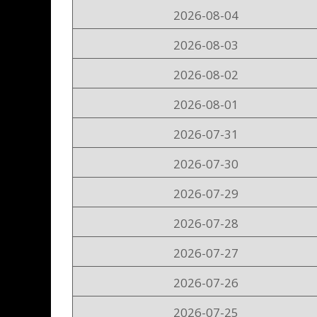
2026-08-04
2026-08-03
2026-08-02
2026-08-01
2026-07-31
2026-07-30
2026-07-29
2026-07-28
2026-07-27
2026-07-26
2026-07-25